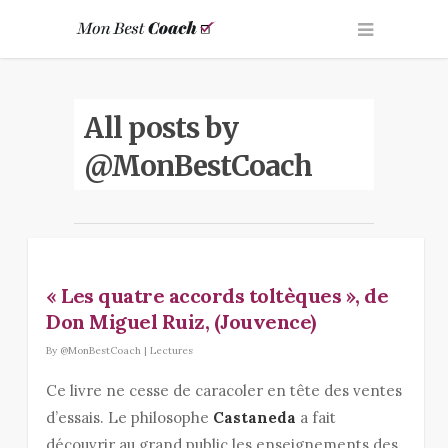
All posts by
@MonBestCoach
« Les quatre accords toltèques », de
Don Miguel Ruiz, (Jouvence)
By
@MonBestCoach
|
Lectures
Ce livre ne cesse de caracoler en tête des ventes
d’essais. Le philosophe
Castaneda
a fait
découvrir au grand public les enseignements des